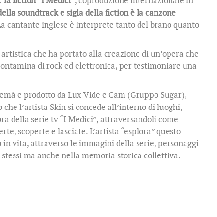
la fiction “I Medici”
, coproduzione internazionale in
ella soundtrack e sigla della fiction è la canzone
La cantante inglese è interprete tanto del brano quanto
artistica che ha portato alla creazione di un’opera che
contamina di rock ed elettronica, per testimoniare una
Alemà e prodotto da Lux Vide e Cam (Gruppo Sugar),
che l’artista Skin si concede all’interno di luoghi,
ra della serie tv “I Medici”, attraversandoli come
rte, scoperte e lasciate. L’artista “esplora” questo
n vita, attraverso le immagini della serie, personaggi
se stessi ma anche nella memoria storica collettiva.