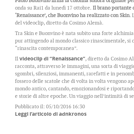
Paolo Buonvino firma la colonna sonora originale per 
onda su Rai1 da lunedì 17 ottobre.
Il brano portante d
‘Renaissance’, che Buonvino ha realizzato con Skin
. 
del videoclip, diretto da Cosimo Alemà.
Tra Skin e Buonvino è nata subito una forte alchimia 
pur attingendo al mondo classico rinascimentale, si 
“rinascita contemporanea”.
Il
videoclip di “Renaissance”
, diretto da Cosimo 
racconta, attraverso le immagini, una sorta di viaggio 
sgombri, silenziosi, immanenti, rarefatti e in penomb
fossero delle scatole che di volta in volta vengono ape
mondo antico, cantando, emozionandosi e riportando i
e storie di altre epoche. Un viaggio nell’intimità di 
Pubblicato il: 05/10/2016 16:30
Leggi l’articolo di adnkronos